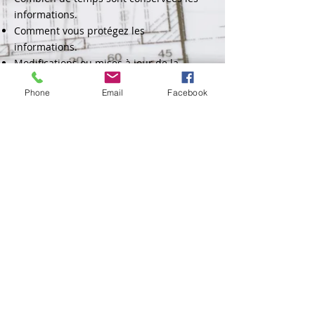
informations.
Comment vous protégez les
informations.
Modifications ou mises à jour de la
Politique de confidentialité.
Phone
Email
Facebook
Cliquez ici
pour des informations plus
détaillées sur comment formuler votre
politique de confidentialité.
Mentions légales
Politique en matière de cookies