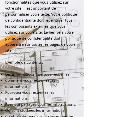
fonctionnalités que vous utilisez sur
votre site. Il est important de
personnaliser votre texte. Votre politique
de confidentialité doit répertorier tous
les composants externes que vous
utilisez sur votre site. Le lien vers votre
politique de confidentialité doit
apparaître sur toutes les pages de votre
site.
Exemple de contenu :
Les informations que vous recueillez.
Comment vous recueillez les
informations.
Pourquoi vous recueillez les
informations.
Avec qui partagez vous les informations.
Où sont stockées les informations.
Combien de temps sont conservées les