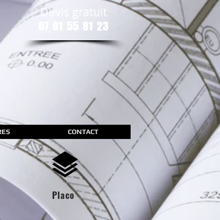
Devis gratuit
07 81 55 81 23
RES
CONTACT
Placo