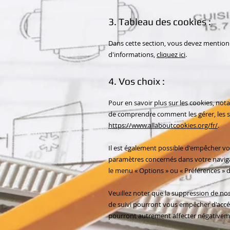
3. Tableau des cookies :
Dans cette section, vous devez mentionne
d'informations,
cliquez ici
.
4. Vos choix :
Pour en savoir plus sur les cookies, not
de comprendre comment les gérer, les s
https://www.allaboutcookies.org/fr/
.
Il est également possible d'empêcher vot
paramètres concernés dans votre navig
le menu
«
Options
»
ou
«
Préférences
»
d
Veuillez noter que la suppression de no
de suivi pourront vous empêcher d'accéd
pourront autrement affecter négativemen