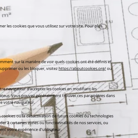
r les cookies que vous utilisez sur votre site. Pour plus
amment sur la manière de voir quels cookies ont été définis et
upprimer ou les bloquer, visitez
https://aboutcookies.org/
ou
re navigateur d'accepter les cookies en modifiant les
ateur. Vous pouvez généralement trouver ces paramètres dans
e votre navigateur.
s cookies ou la désactivation de futurs cookies ou technologies
er à certaines zones ou fonctionnalités de nos services, ou
t votre expérience d'utilisateur.