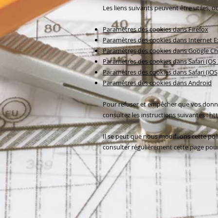
Les liens suivants peuvent être utiles, o
Paramètres des cookies dans Firefox
Paramètres des cookies dans Internet E
Paramètres des cookies dans Google C
Paramètres des cookies dans Safari (OS 
Paramètres des cookies dans Safari (iOS
Paramètres des cookies dans Android
Pour refuser et empêcher que vos données
consultez les instructions suivantes :
ht
Il se peut que nous modifiions cette po
consulter régulièrement cette page pour 